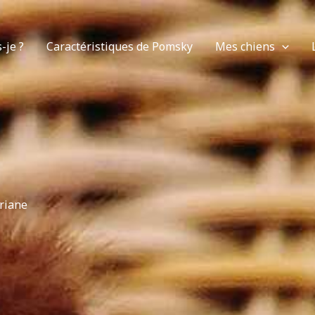
-je ?
Caractéristiques de Pomsky
Mes chiens
riane