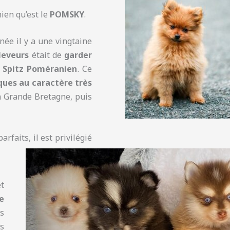
ien qu’est le
POMSKY
.
 née il y a une vingtaine
éleveurs
était de
garder
 Spitz Poméranien
. Ce
ques au caractère très
en Grande Bretagne, puis
arfaits, il est privilégié
t
e
s
es