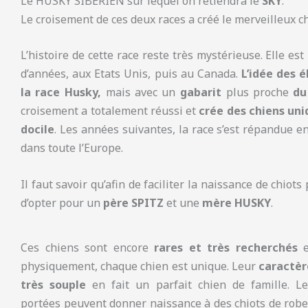
Le HUSKY SIBERIEN sur lequel on retiendra le
SKY
.
Le croisement de ces deux races a créé le merveilleux ch
L’histoire de cette race reste très mystérieuse. Elle est
d’années, aux Etats Unis, puis au Canada.
L’idée des 
la race Husky,
mais avec un
gabarit
plus proche
du
croisement a totalement réussi et
crée des chiens uni
docile
. Les années suivantes, la race s’est répandue 
dans toute l’Europe.
Il faut savoir qu’afin de faciliter la naissance de chiots p
d’opter pour un
père SPITZ
et une
mère HUSKY
.
Ces chiens sont encore
rares et très recherchés
e
physiquement, chaque chien est unique. Leur
caractèr
très souple
en fait un parfait chien de famille. Le
portées peuvent donner naissance à des chiots de rob