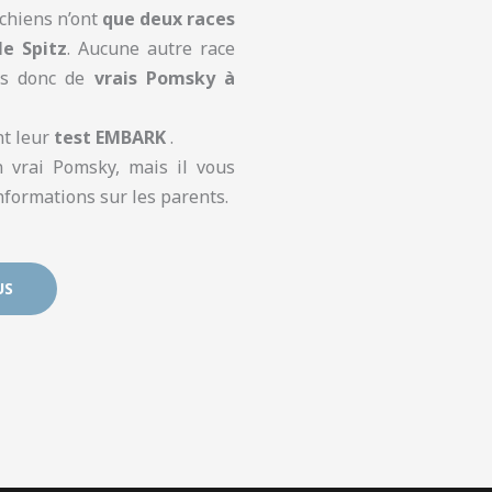
chiens n’ont
que deux races
le Spitz
. Aucune autre race
ons donc de
vrais Pomsky à
nt leur
test EMBARK
.
n vrai Pomsky, mais il vous
nformations sur les parents.
US